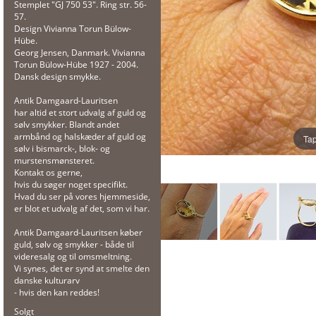
Stemplet "GJ 750 53". Ring str. 56-
57.
Design Vivianna Torun Bülow-
Hübe.
Georg Jensen, Danmark. Vivianna
Torun Bülow-Hübe 1927 - 2004.
Dansk design smykke.
Antik Damgaard-Lauritsen
har altid et stort udvalg af guld og
sølv smykker. Blandt andet
armbånd og halskæder af guld og
Tap
sølv i bismarck-, blok- og
murstensmønsteret.
Kontakt os gerne,
hvis du søger noget specifikt.
Hvad du ser på vores hjemmeside,
er blot et udvalg af det, som vi har.
Antik Damgaard-Lauritsen køber
guld, sølv og smykker - både til
videresalg og til omsmeltning.
Vi synes, det er synd at smelte den
danske kulturarv
- hvis den kan reddes!
Solgt