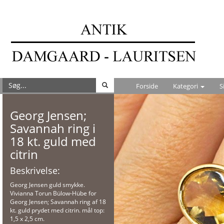
Forside
Kategori
S
Georg Jensen;
Savannah ring i
18 kt. guld med
citrin
Beskrivelse:
Georg Jensen guld smykke.
Vivianna Torun Bülow-Hübe for
Georg Jensen; Savannah ring af 18
kt. guld prydet med citrin. mål top:
1,5 x 2,5 cm.