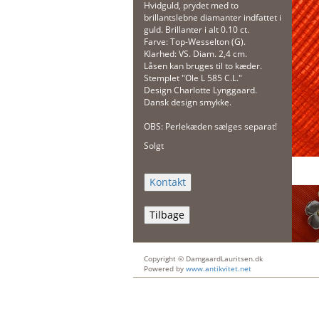
Hvidguld, prydet med to
brillantslebne diamanter indfattet i
guld. Brillanter i alt 0.10 ct.
Farve: Top-Wesselton (G).
Klarhed: VS. Diam. 2,4 cm.
Låsen kan bruges til to kæder.
Stemplet "Ole L 585 C.L."
Design Charlotte Lynggaard.
Dansk design smykke.
OBS: Perlekæden sælges separat!
Solgt
Tilbage
Copyright © DamgaardLauritsen.dk
Powered by
www.antikvitet.net