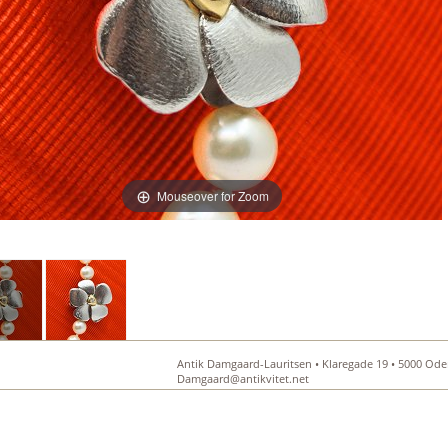
Mouseover for Zoom
Antik Damgaard-Lauritsen • Klaregade 19 • 5000 Oden
Damgaard@antikvitet.net