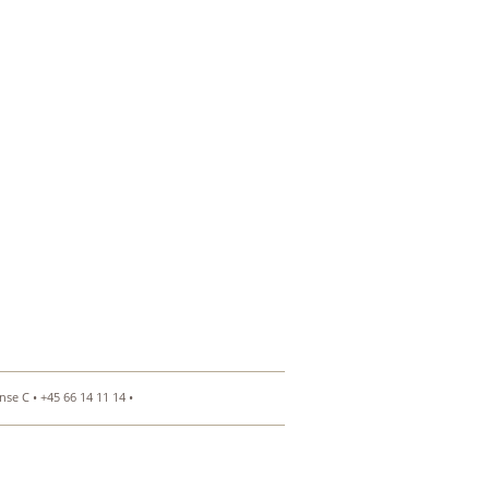
se C • +45 66 14 11 14 •