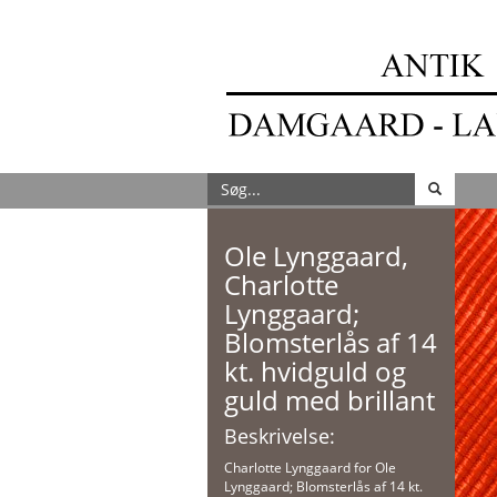
Ole Lynggaard,
Charlotte
Lynggaard;
Blomsterlås af 14
kt. hvidguld og
guld med brillant
Beskrivelse:
Charlotte Lynggaard for Ole
Lynggaard; Blomsterlås af 14 kt.