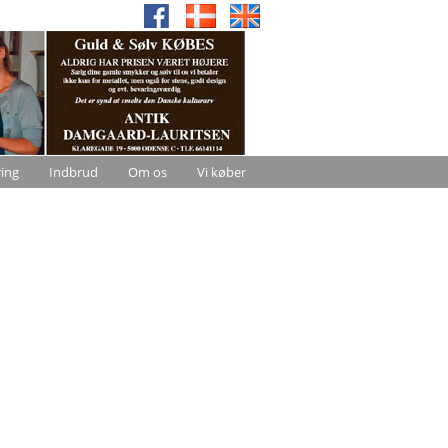
ring
Indbrud
Om os
Vi køber