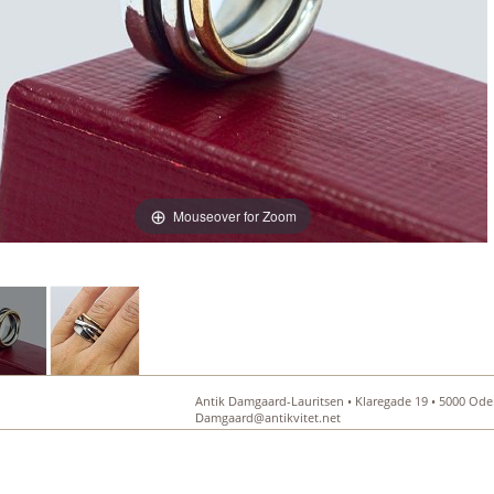
Mouseover for Zoom
Antik Damgaard-Lauritsen • Klaregade 19 • 5000 Oden
Damgaard@antikvitet.net