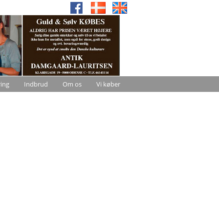
ring
Indbrud
Om os
Vi køber