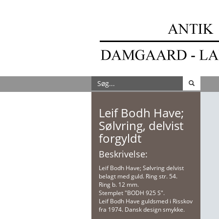
Leif Bodh Have;
Sølvring, delvist
forgyldt
Beskrivelse:
Leif Bodh Have; Sølvring delvist
belagt med guld. Ring str. 54.
Ring b. 12 mm.
Stemplet "BODH 925 S".
Leif Bodh Have guldsmed i Risskov
fra 1974. Dansk design smykke.