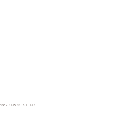
se C • +45 66 14 11 14 •