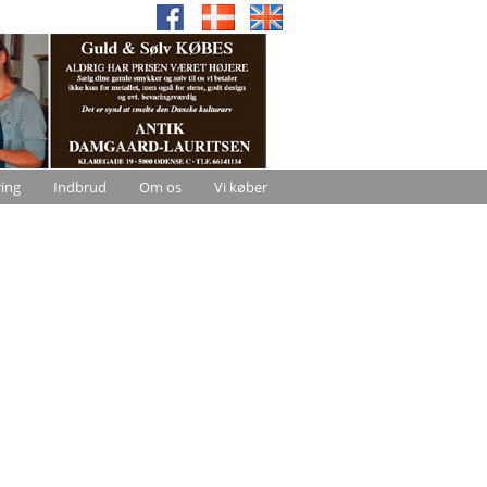
ring
Indbrud
Om os
Vi køber