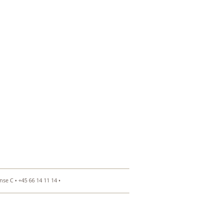
se C • +45 66 14 11 14 •