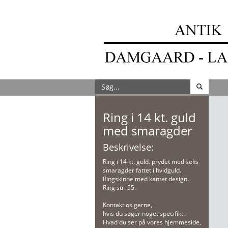
Ring i 14 kt. guld
med smaragder
Beskrivelse:
Ring i 14 kt. guld. prydet med seks
smaragder fattet i hvidguld.
Ringskinne med kantet design.
Ring str. 55.
Kontakt os gerne,
hvis du søger noget specifikt.
Hvad du ser på vores hjemmeside,