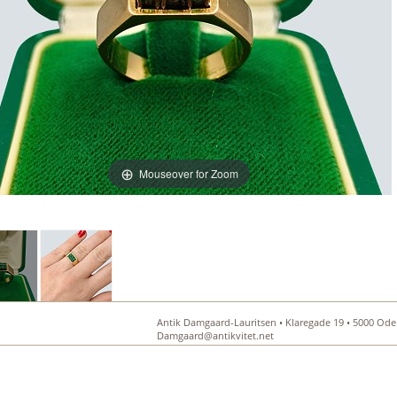
Mouseover for Zoom
Antik Damgaard-Lauritsen • Klaregade 19 • 5000 Oden
Damgaard@antikvitet.net