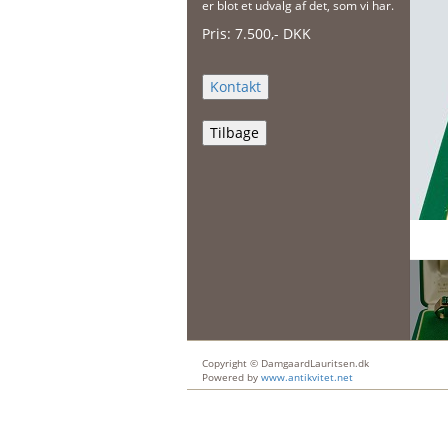
er blot et udvalg af det, som vi har.
Pris:
7.500
,-
DKK
Tilbage
Copyright © DamgaardLauritsen.dk
Powered by
www.antikvitet.net