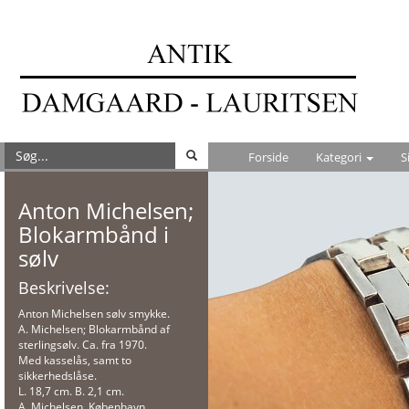
Forside
Kategori
S
Anton Michelsen;
Blokarmbånd i
sølv
Beskrivelse:
Anton Michelsen sølv smykke.
A. Michelsen; Blokarmbånd af
sterlingsølv. Ca. fra 1970.
Med kasselås, samt to
sikkerhedslåse.
L. 18,7 cm. B. 2,1 cm.
A. Michelsen, København,