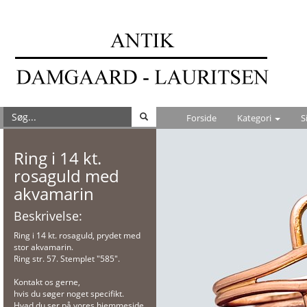
Forside
Kategori
S
Ring i 14 kt.
rosaguld med
akvamarin
Beskrivelse:
Ring i 14 kt. rosaguld, prydet med
stor akvamarin.
Ring str. 57. Stemplet "585".
Kontakt os gerne,
hvis du søger noget specifikt.
Hvad du ser på vores hjemmeside,