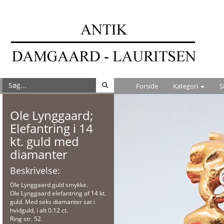
Forside
Kategori
S
Ole Lynggaard;
Elefantring i 14
kt. guld med
diamanter
Beskrivelse:
Ole Lynggaard guld smykke.
Ole Lynggaard elefantring af 14 kt.
guld. Med seks diamanter sat i
hvidguld, i alt 0.12 ct.
Ring str. 52.