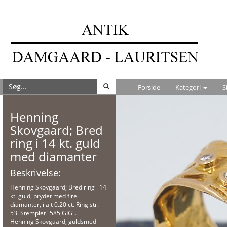
Forside
Kategori
S
Henning
Skovgaard; Bred
ring i 14 kt. guld
med diamanter
Beskrivelse:
Henning Skovgaard; Bred ring i 14
kt. guld, prydet med fire
diamanter, i alt 0.20 ct. Ring str.
53. Stemplet "585 GIG".
Henning Skovgaard, guldsmed