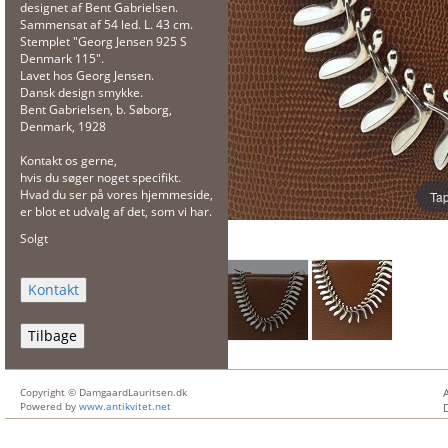
designet af Bent Gabrielsen.
Sammensat af 54 led. L. 43 cm.
Stemplet "Georg Jensen 925 S
Denmark 115".
Lavet hos Georg Jensen.
Dansk design smykke.
Bent Gabrielsen, b. Søborg,
Denmark, 1928
Kontakt os gerne,
hvis du søger noget specifikt.
Hvad du ser på vores hjemmeside,
Tap
er blot et udvalg af det, som vi har.
Solgt
Tilbage
Copyright © DamgaardLauritsen.dk
Powered by
www.antikvitet.net