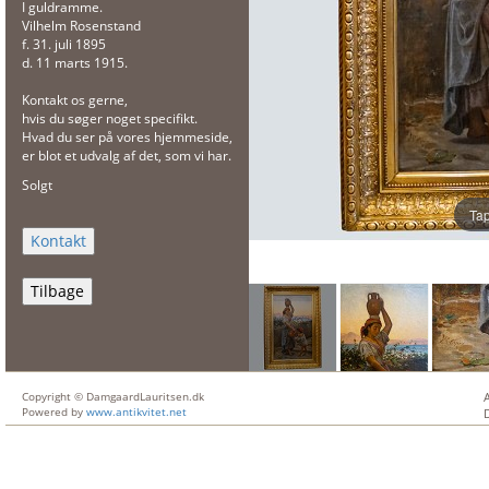
I guldramme.
Vilhelm Rosenstand
f. 31. juli 1895
d. 11 marts 1915.
Kontakt os gerne,
hvis du søger noget specifikt.
Hvad du ser på vores hjemmeside,
er blot et udvalg af det, som vi har.
Solgt
Tap
Tilbage
Copyright © DamgaardLauritsen.dk
Powered by
www.antikvitet.net