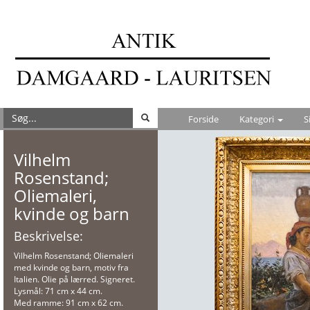
Forside
Kategori
S
Vilhelm
Rosenstand;
Oliemaleri,
kvinde og barn
Beskrivelse:
Vilhelm Rosenstand; Oliemaleri
med kvinde og barn, motiv fra
Italien. Olie på lærred. Signeret.
Lysmål: 71 cm x 44 cm.
Med ramme: 91 cm x 62 cm.