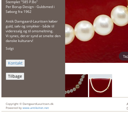
Stemplet "585 P.Bo"
Per Borup Design - Guldsmed i
Søborg fra 1962
Antik Damgaard-Lauritsen køber
guld, sølv og smykker - både til
videresalg og til omsmeltning.
Vi synes, det er synd at smelte den
danske kulturarv!
Solgt
Tap
Tilbage
Copyright © DamgaardLauritsen.dk
Powered by
www.antikvitet.net