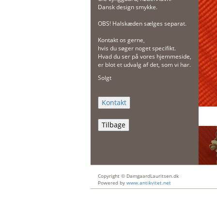
Dansk design smykke.
OBS! Halskæden sælges separat.
Kontakt os gerne,
hvis du søger noget specifikt.
Hvad du ser på vores hjemmeside,
er blot et udvalg af det, som vi har.
Solgt
Tilbage
Copyright © DamgaardLauritsen.dk
Powered by
www.antikvitet.net