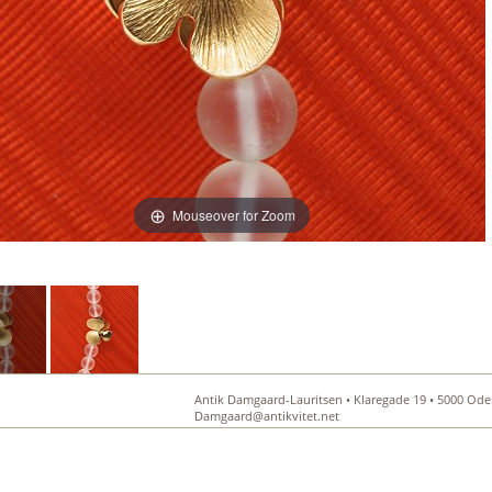
Mouseover for Zoom
Antik Damgaard-Lauritsen • Klaregade 19 • 5000 Oden
Damgaard@antikvitet.net