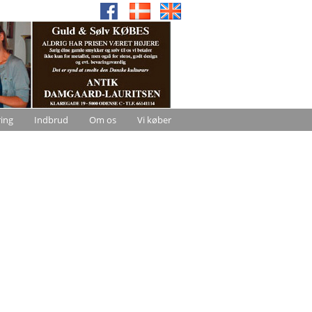
ring
Indbrud
Om os
Vi køber