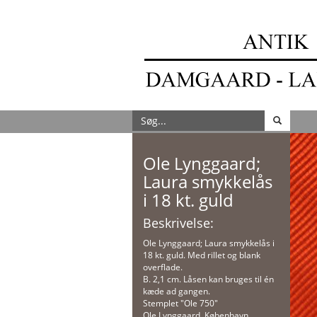
Ole Lynggaard;
Laura smykkelås
i 18 kt. guld
Beskrivelse:
Ole Lynggaard; Laura smykkelås i
18 kt. guld. Med rillet og blank
overflade.
B. 2,1 cm. Låsen kan bruges til én
kæde ad gangen.
Stemplet "Ole 750"
Ole Lynggaard, København.