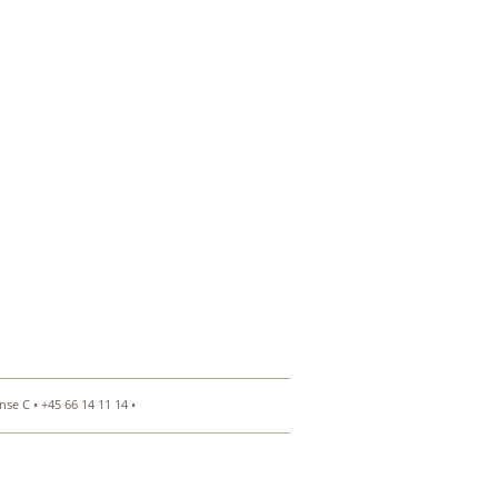
se C • +45 66 14 11 14 •