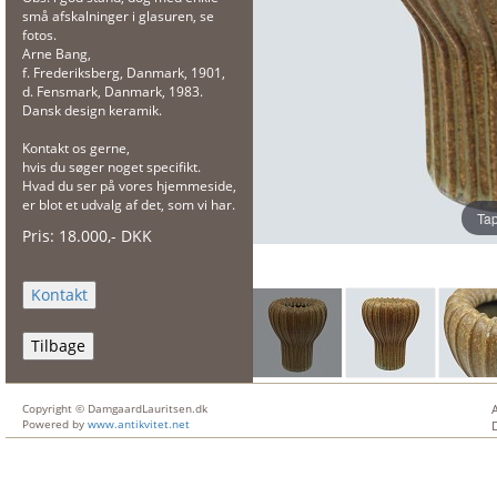
små afskalninger i glasuren, se
fotos.
Arne Bang,
f. Frederiksberg, Danmark, 1901,
d. Fensmark, Danmark, 1983.
Dansk design keramik.
Kontakt os gerne,
hvis du søger noget specifikt.
Hvad du ser på vores hjemmeside,
er blot et udvalg af det, som vi har.
Tap
Pris:
18.000
,-
DKK
Tilbage
Copyright © DamgaardLauritsen.dk
Powered by
www.antikvitet.net