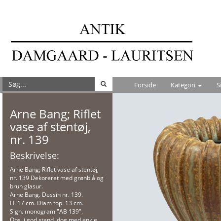
Forside
Kategori
S
Arne Bang; Riflet
vase af stentøj,
nr. 139
Beskrivelse:
Arne Bang; Riflet vase af stentøj,
nr. 139 Dekoreret med grønblå og
brun glasur.
Arne Bang. Dessin nr. 139.
H. 17 cm. Diam top. 13 cm.
Sign. monogram "AB 139".
Obs. i god stand, dog med enkle