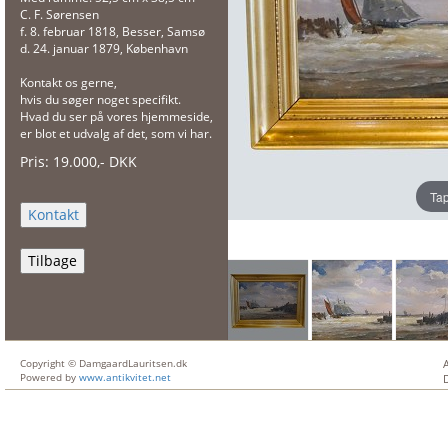
C. F. Sørensen
f. 8. februar 1818, Besser, Samsø
d. 24. januar 1879, København
Kontakt os gerne,
hvis du søger noget specifikt.
Hvad du ser på vores hjemmeside,
er blot et udvalg af det, som vi har.
Pris:
19.000
,-
DKK
Tap
Tilbage
Copyright © DamgaardLauritsen.dk
Powered by
www.antikvitet.net