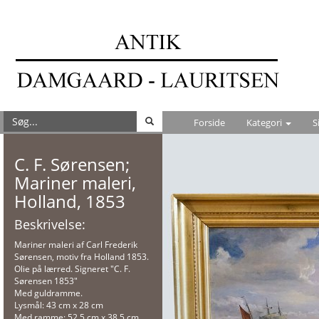
Forside
Kategori
S
C. F. Sørensen;
Mariner maleri,
Holland, 1853
Beskrivelse:
Mariner maleri af Carl Frederik
Sørensen, motiv fra Holland 1853.
Olie på lærred. Signeret "C. F.
Sørensen 1853"
Med guldramme.
Lysmål: 43 cm x 28 cm
Med ramme: 52,5 cm x 38,5 cm