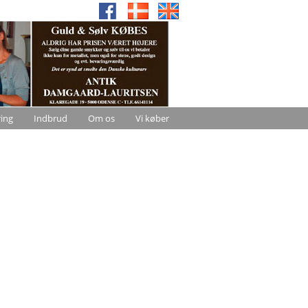
ring
Indbrud
Om os
Vi køber