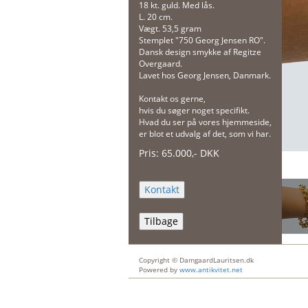
18 kt. guld. Med lås.
L. 20 cm.
Vægt. 53,5 gram
Stemplet "750 Georg Jensen RO".
Dansk design smykke af Regitze
Overgaard.
Lavet hos Georg Jensen, Danmark.
Kontakt os gerne,
hvis du søger noget specifikt.
Hvad du ser på vores hjemmeside,
er blot et udvalg af det, som vi har.
Pris:
65.000
,-
DKK
Tilbage
Copyright © DamgaardLauritsen.dk
Powered by
www.antikvitet.net