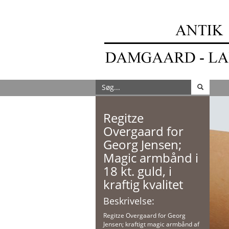
Regitze
Overgaard for
Georg Jensen;
Magic armbånd i
18 kt. guld, i
kraftig kvalitet
Beskrivelse:
Regitze Overgaard for Georg
Jensen; kraftigt magic armbånd af