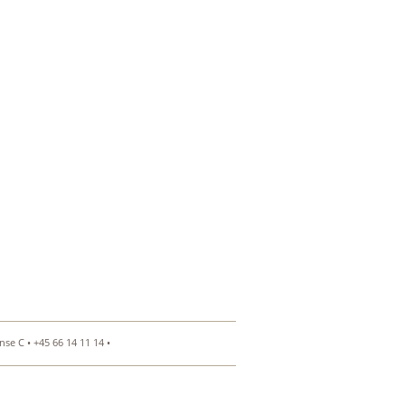
se C • +45 66 14 11 14 •