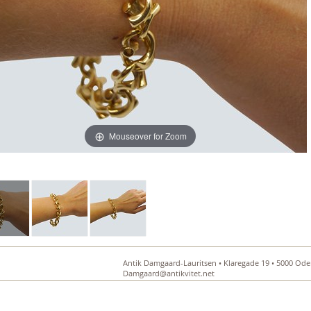
Mouseover for Zoom
Antik Damgaard-Lauritsen • Klaregade 19 • 5000 Oden
Damgaard@antikvitet.net