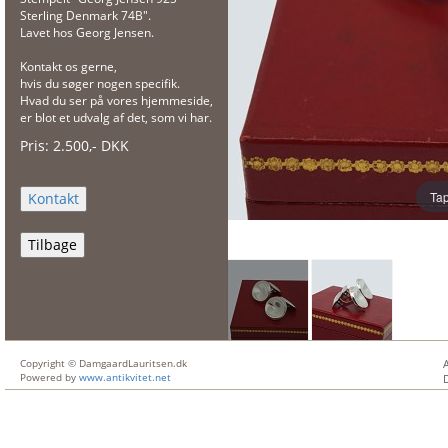
Sterling Denmark 74B".
Lavet hos Georg Jensen.
Kontakt os gerne,
hvis du søger nogen specifik.
Hvad du ser på vores hjemmeside,
er blot et udvalg af det, som vi har.
Pris:
2.500
,-
DKK
Tap
Tilbage
Copyright © DamgaardLauritsen.dk
Powered by
www.antikvitet.net