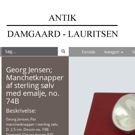
Forside
Kategori
S
Georg Jensen;
Manchetknapper
af sterling sølv
med emalje, no.
74B
Beskrivelse:
Georg Jensen; Par
manchetknapper i sterling sølv.
D. 2,5 cm. Dessin no. 74B.
Stempelt "Georg Jensen 925