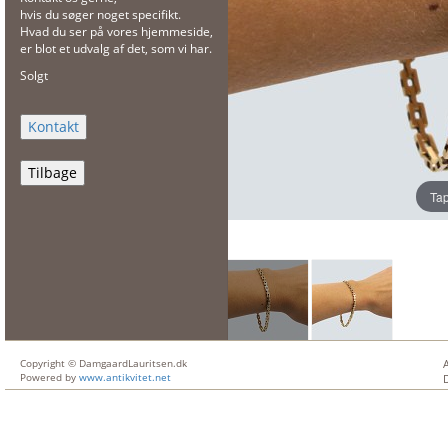
hvis du søger noget specifikt.
Hvad du ser på vores hjemmeside,
er blot et udvalg af det, som vi har.
Solgt
Tilbage
Tap
Copyright © DamgaardLauritsen.dk
Powered by
www.antikvitet.net