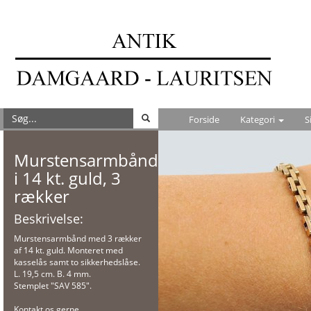
Forside
Kategori
S
Murstensarmbånd
i 14 kt. guld, 3
rækker
Beskrivelse:
Murstensarmbånd med 3 rækker
af 14 kt. guld. Monteret med
kasselås samt to sikkerhedslåse.
L. 19,5 cm. B. 4 mm.
Stemplet "SAV 585".
Kontakt os gerne,