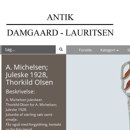
Forside
Kategori
S
A. Michelsen;
Juleske 1928,
Thorkild Olsen
Beskrivelse:
A. Michelsen juleskeer.
Thorkild Olsen for A. Michelsen;
Juleske 1928.
Julseske af sterling sølv samt
emalje.
Fås også med forgyldning, kontakt
os for foto heraf.