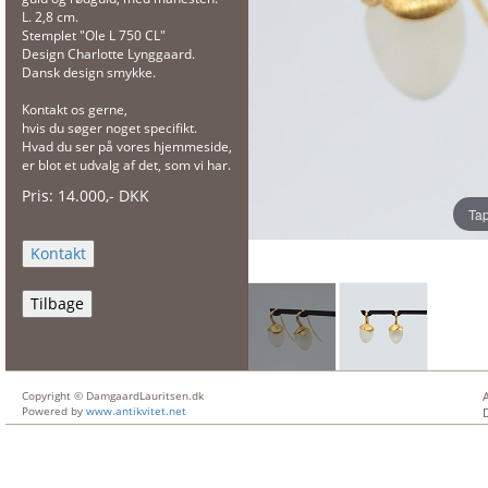
L. 2,8 cm.
Stemplet "Ole L 750 CL"
Design Charlotte Lynggaard.
Dansk design smykke.
Kontakt os gerne,
hvis du søger noget specifikt.
Hvad du ser på vores hjemmeside,
er blot et udvalg af det, som vi har.
Pris:
14.000
,-
DKK
Tap
Tilbage
Copyright © DamgaardLauritsen.dk
Powered by
www.antikvitet.net