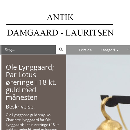
Forside
Kategori
S
Ole Lynggaard;
Par Lotus
øreringe i 18 kt.
guld med
månesten
Beskrivelse:
Ole Lynggaard guld smykke.
Charlotte Lynggaard for Ole
Lynggaard; Lotus øreringe i 18 kt.
guld og rødguld, med månesten.