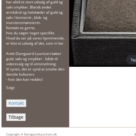
har altid et stort udvalg af guld og
sølv smykker. Blandt andet
armbånd og halskæder af guld og
sølv i bismarck-, blok- og
murstensmønsteret.
Kontakt os gerne,
hvis du søger noget specifikt.
Hvad du ser på vores hjemmeside,
er blot et udvalg af det, som vi har.
Antik Damgaard-Lauritsen køber
guld, sølv og smykker - både til
Tap
videresalg og til omsmeltning.
Vi synes, det er synd at smelte den
danske kulturarv
- hvis den kan reddes!
Solgt
Tilbage
Copyright © DamgaardLauritsen.dk