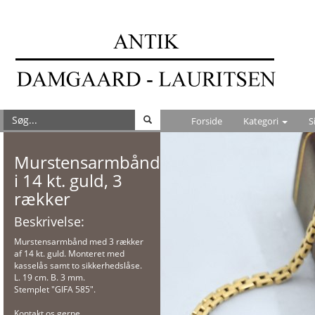
Forside
Kategori
S
Murstensarmbånd
i 14 kt. guld, 3
rækker
Beskrivelse:
Murstensarmbånd med 3 rækker
af 14 kt. guld. Monteret med
kasselås samt to sikkerhedslåse.
L. 19 cm. B. 3 mm.
Stemplet "GIFA 585".
Kontakt os gerne,