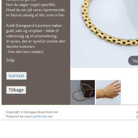
hvis du søger noget specifikt.
Hvad du ser på vores hjemmeside,
er blot et udvalg af det, som vi har.
Antik Damgaard-Lauritsen køber
guld, sølv og smykker - både til
videresalg og til omsmeltning.
Vi synes, det er synd at smelte den
danske kulturarv
- hvis den kan reddes!
Solgt
Tap
Tilbage
Copyright © DamgaardLauritsen.dk
Powered by
www.antikvitet.net