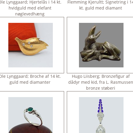
Ole Lynggaard; Hjertelås i 14 kt.
Flemming Kjerultt; Signetring i 1
hvidguld med elefant
kt. guld med diamant
nøglevedhæng
Ole Lynggaard; Broche af 14 kt.
Hugo Liisberg; Bronzefigur af
guld med diamanter
dådyr med kid, fra L. Rasmusse
bronze støberi