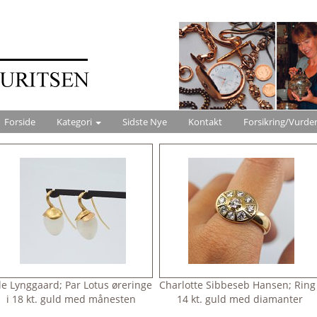
Forside
Kategori
Sidste Nye
Kontakt
Forsikring/Vurde
le Lynggaard; Par Lotus øreringe
Charlotte Sibbeseb Hansen; Ring 
i 18 kt. guld med månesten
14 kt. guld med diamanter