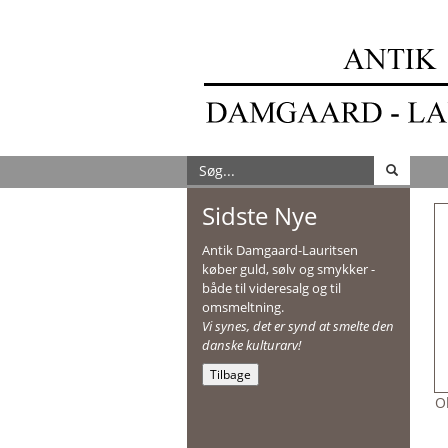
Sidste Nye
Antik Damgaard-Lauritsen
køber guld, sølv og smykker -
både til videresalg og til
omsmeltning.
Vi synes, det er synd at smelte den
danske kulturarv!
Tilbage
O