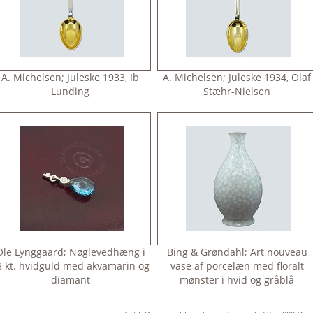
A. Michelsen; Juleske 1933, Ib
A. Michelsen; Juleske 1934, Olaf
Lunding
Stæhr-Nielsen
Ole Lynggaard; Nøglevedhæng i
Bing & Grøndahl; Art nouveau
8 kt. hvidguld med akvamarin og
vase af porcelæn med floralt
diamant
mønster i hvid og gråblå