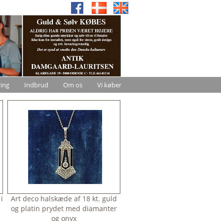
ring
Indbrud
Om os
Vi køber
i
Art deco halskæde af 18 kt. guld
og platin prydet med diamanter
og onyx