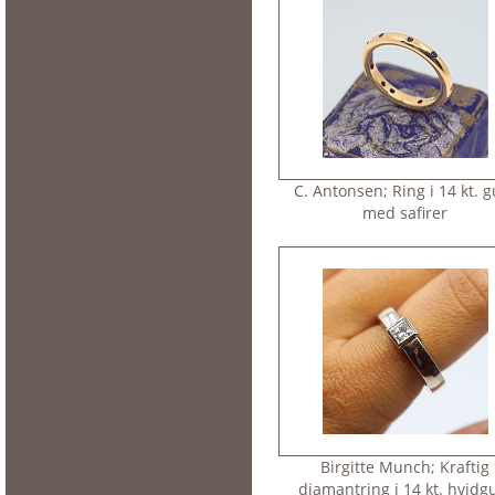
C. Antonsen; Ring i 14 kt. g
med safirer
Birgitte Munch; Kraftig
diamantring i 14 kt. hvidg