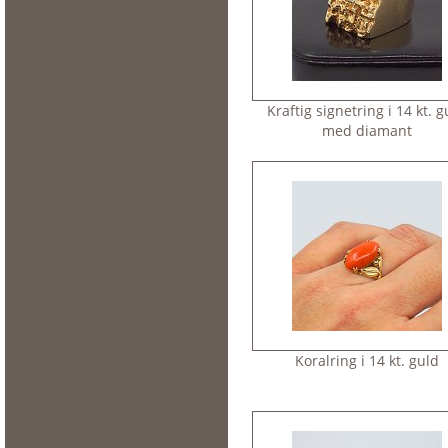
Kraftig signetring i 14 kt. g
med diamant
Koralring i 14 kt. guld