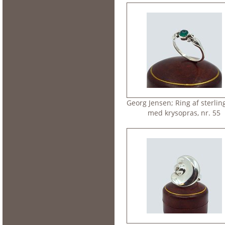
Georg Jensen; Ring af sterlin
med krysopras, nr. 55