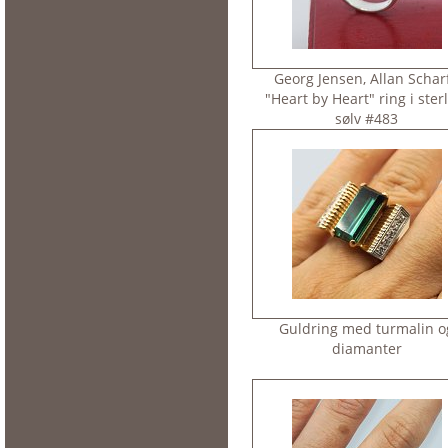
Georg Jensen, Allan Scharf
"Heart by Heart" ring i ster
sølv #483
Guldring med turmalin o
diamanter