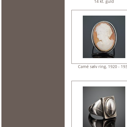
14 kt. guld
Camé sølv ring, 1920 - 19