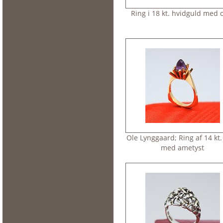
Ring i 18 kt. hvidguld med 
Ole Lynggaard; Ring af 14 kt.
med ametyst