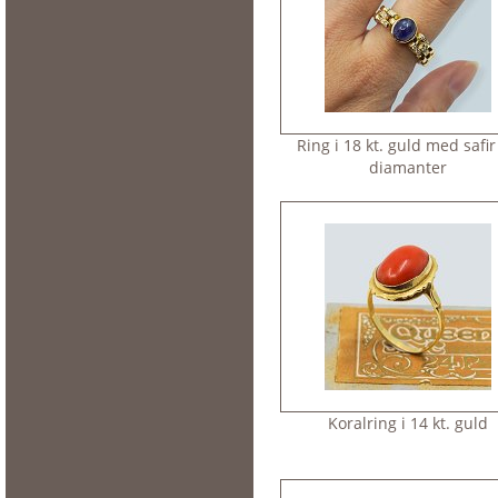
Ring i 18 kt. guld med safir
diamanter
Koralring i 14 kt. guld