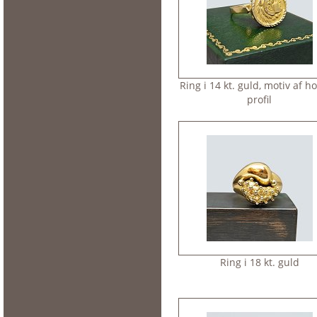
Ring i 14 kt. guld, motiv af h
profil
Ring i 18 kt. guld