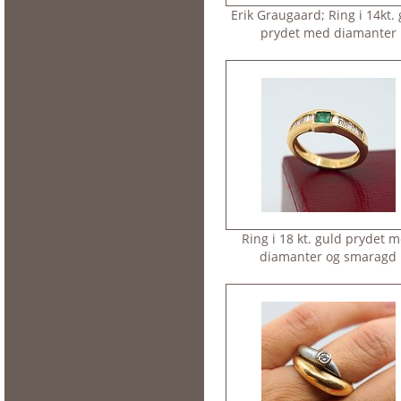
Erik Graugaard; Ring i 14kt.
prydet med diamanter
Ring i 18 kt. guld prydet 
diamanter og smaragd