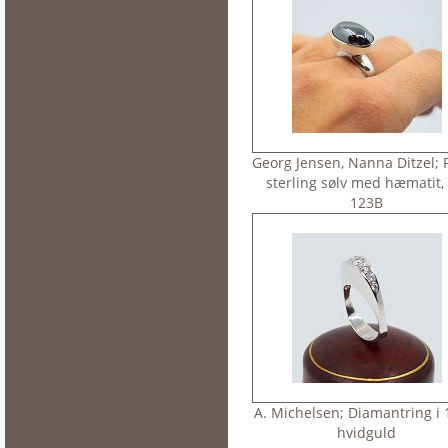
Georg Jensen, Nanna Ditzel; R
sterling sølv med hæmatit, 
123B
A. Michelsen; Diamantring i 1
hvidguld