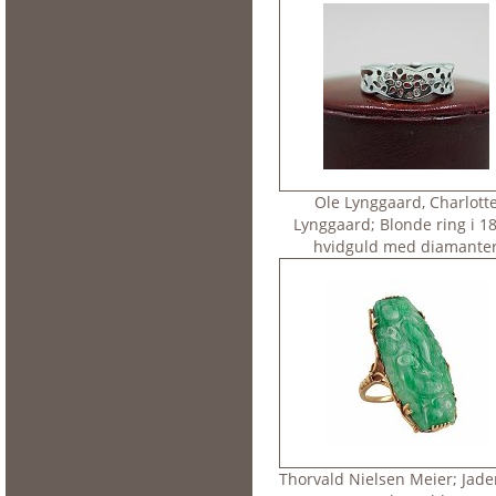
Ole Lynggaard, Charlott
Lynggaard; Blonde ring i 18
hvidguld med diamante
Thorvald Nielsen Meier; Jader