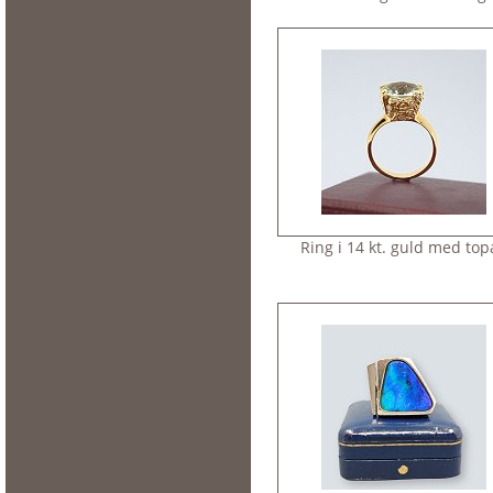
Ring i 14 kt. guld med top