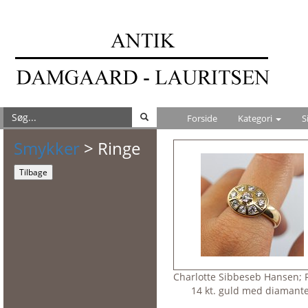
Forside
Kategori
S
Smykker
> Ringe
Tilbage
Charlotte Sibbeseb Hansen; R
14 kt. guld med diamant