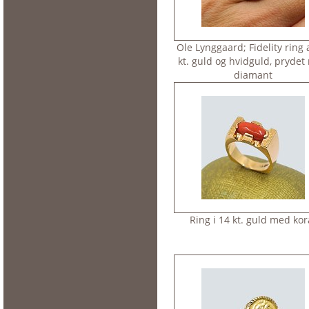
Ole Lynggaard; Fidelity ring 
kt. guld og hvidguld, pryde
diamant
Ring i 14 kt. guld med kor