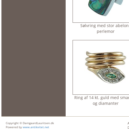
Sølvring med stor abelon
perlemor
Ring af 14 kt. guld med sma
og diamanter
Copyright © DamgaardLauritsen.dk
Powered by
www.antikvitet.net