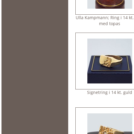
Ulla Kampmann; Ring i 14 kt.
med topas
Signetring i 14 kt. guld