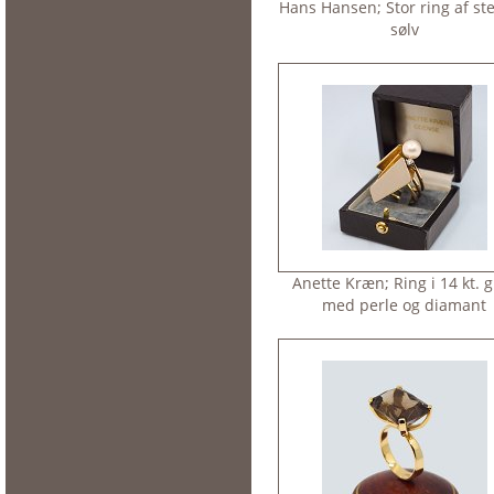
Hans Hansen; Stor ring af ste
sølv
Anette Kræn; Ring i 14 kt. 
med perle og diamant